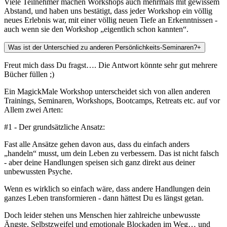
Viele Teilnehmer machen Workshops auch mehrmals mit gewissem
Abstand, und haben uns bestätigt, dass jeder Workshop ein völlig
neues Erlebnis war, mit einer völlig neuen Tiefe an Erkenntnissen -
auch wenn sie den Workshop „eigentlich schon kannten“.
Was ist der Unterschied zu anderen Persönlichkeits-Seminaren?
+
Freut mich dass Du fragst…. Die Antwort könnte sehr gut mehrere
Bücher füllen ;)
Ein MagickMale Workshop unterscheidet sich von allen anderen
Trainings, Seminaren, Workshops, Bootcamps, Retreats etc. auf vor
Allem zwei Arten:
#1 - Der grundsätzliche Ansatz:
Fast alle Ansätze gehen davon aus, dass du einfach anders
„handeln“ musst, um dein Leben zu verbessern. Das ist nicht falsch
- aber deine Handlungen speisen sich ganz direkt aus deiner
unbewussten Psyche.
Wenn es wirklich so einfach wäre, dass andere Handlungen dein
ganzes Leben transformieren - dann hättest Du es längst getan.
Doch leider stehen uns Menschen hier zahlreiche unbewusste
Ängste, Selbstzweifel und emotionale Blockaden im Weg… und