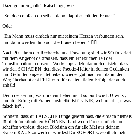
Dazu gehören „tolle“ Ratschläge, wie:
„Sei doch einfach du selbst, dann klappt es mit den Frauen“
Oder
„Ein Mann muss einfach nur mit seinem Herzen verbunden sein,
und dann werden ihn auch die Frauen lieben.“ 🤦‍♂️
Nach 20 Jahren der Recherche und Forschung sind wir SO frustriert
mit dem Angebot da draußen, dass ein erheblicher Teil der
Transformation in unseren Workshops allein dadurch entsteht, dass
wir den SCHADEN, den diese Pseudo-Helfer in deinen Gedanken
und Gefühlen angerichtet haben, wieder gut machen - damit der
Weg überhaupt erst FREI wird für echten, tiefen Erfolg, der auch
anhält!
Denn der Grund, warum dein Leben nicht so läuft wie DU willst,
und der Erfolg mit Frauen ausbleibt, ist fast NIE, weil mit dir „etwas
falsch ist“…
Sohnern, dass du FALSCHE Dinge gelernt hast, die einfach niemals
für dich funktionieren KÖNNEN. Und wenn Du es einfach nur
schaffen würdest, diesen Blödsinn ein für alle Mal aus deinem
System RAUS zu werfen, würdest Du SOFORT wesentlich mehr